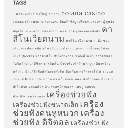
TAGS
hoiana casino
7 สถานที่เที่ยวเขาใหญ่
hoiana
hoiana เวียดนาม
การเล่นเกม มีผลดี
ข้อมูลเกี่ยวกับประเทศญี่ปุ่นว่า
คา
มียุคไหนบ้าง
ความลับจากข้าว
ความสำคัญของห้องหนังสือ
สิโนเวียดนาม
คาสิโน เวียดนาม ดานัง
ชวน
เที่ยวพระปฐมเจดีย์
ซูโม่ (Sumo)
ตำนานและความเชื่อของปีศาจ
เซียร์ (Seere)
ทัวร์คาสิโน
ทำไมร่างกายเราถึงมีไฟฟ้า
ธุรกิจขนส่ง
โลจิสติกส์
นาทีช็อก ชายคิดสั้น
น้ำรั่วซึมเข้าบ้าน ปัญหาที่มาพร้อม
หน้าฝน
บ้านผีสิงชื่อดังในเขตรังสิต
ป้องกันการเกิดมะเร็งได้
รถยนต์
แบรนด์ Rimac
วิถีแม่บ้าน การเก็บผักผลไม้สด
สิ่งที่นักท่องเที่ยวควร
นำไปด้วย
หอกพลีมัธ ลั่น รอบหน้าขอเจอ แมนยู
อุทยาน
เครื่องช่วยฟัง
ประวัติศาสตร์พนมรุ้ง
เครื่อง
เครื่องช่วยฟังขนาดเล็ก
ช่วยฟังคนหูหนวก
เครื่อง
ช่วยฟัง ดิจิตอล
เครื่องช่วยฟัง