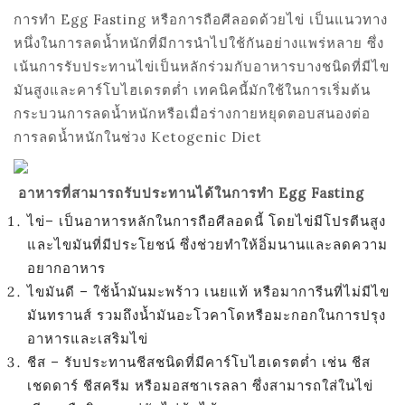
การทำ
Egg Fasting
หรือการถือศีลอดด้วยไข่ เป็นแนวทาง
หนึ่งในการลดน้ำหนักที่มีการนำไปใช้กันอย่างแพร่หลาย ซึ่ง
เน้นการรับประทานไข่เป็นหลักร่วมกับอาหารบางชนิดที่มีไข
มันสูงและคาร์โบไฮเดรตต่ำ เทคนิคนี้มักใช้ในการเริ่มต้น
กระบวนการลดน้ำหนักหรือเมื่อร่างกายหยุดตอบสนองต่อ
การลดน้ำหนักในช่วง
Ketogenic Diet
อาหารที่สามารถรับประทานได้ในการทำ Egg Fasting
ไข่– เป็นอาหารหลักในการถือศีลอดนี้ โดยไข่มีโปรตีนสูง
และไขมันที่มีประโยชน์ ซึ่งช่วยทำให้อิ่มนานและลดความ
อยากอาหาร
ไขมันดี – ใช้น้ำมันมะพร้าว เนยแท้ หรือมาการีนที่ไม่มีไข
มันทรานส์ รวมถึงน้ำมันอะโวคาโดหรือมะกอกในการปรุง
อาหารและเสริมไข่
ชีส – รับประทานชีสชนิดที่มีคาร์โบไฮเดรตต่ำ เช่น ชีส
เชดดาร์ ชีสครีม หรือมอสซาเรลลา ซึ่งสามารถใส่ในไข่