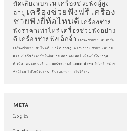
ตัดเสียงรบกวน
เครื่องช่วยฟังผู้สูง
เครื่องช่วยฟังฟรี
เครื่อง
อายุ
ช่วยฟังยี่ห้อไหนดี
เครื่องช่วย
ฟังราคาเท่าไหร่
เครื่องช่วยฟังอย่าง
ดี
เครื่องช่วยฟังเล็กจิ๋ว
เครื่องช่วยฟังแบบชาร์จ
เครื่องช่วยฟังแบบไหนดี
เนรมิต สวนดูแลรักษาง่าย สวยทน สบาย
แรง
เปิดอันดับอาชีพในฝันของเหล่าเกมเมอร์
เม็ดแป้งในยาคุม
กำเนิด
เสมหะปนเลือด
แนะนำสถานที่ Count down
ใส่เครื่องช่วย
ฟังดีไหม
ไฟไหม้ในบ้าน เป็นผลมาจากอะไรได้บ้าง
META
Log in
Entries feed