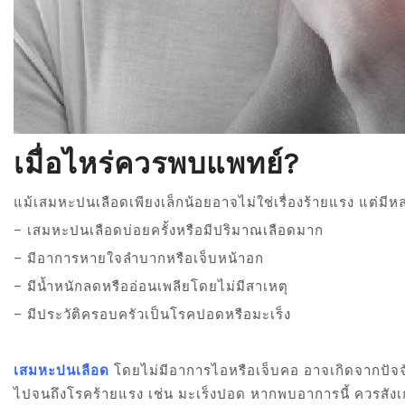
เมื่อไหร่ควรพบแพทย์?
แม้เสมหะปนเลือดเพียงเล็กน้อยอาจไม่ใช่เรื่องร้ายแรง แต่มีห
– เสมหะปนเลือดบ่อยครั้งหรือมีปริมาณเลือดมาก
– มีอาการหายใจลำบากหรือเจ็บหน้าอก
– มีน้ำหนักลดหรืออ่อนเพลียโดยไม่มีสาเหตุ
– มีประวัติครอบครัวเป็นโรคปอดหรือมะเร็ง
เสมหะปนเลือด
โดยไม่มีอาการไอหรือเจ็บคอ อาจเกิดจากปัจจ
ไปจนถึงโรคร้ายแรง เช่น มะเร็งปอด หากพบอาการนี้ ควรสังเก