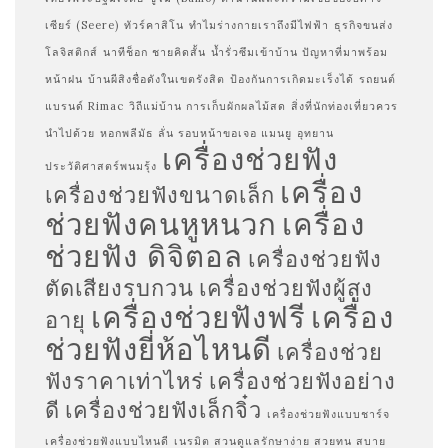
เซียร์ (Seere)
ทัวร์คาสิโน
ทำไมร่างกายเราถึงมีไฟฟ้า
ธุรกิจขนส่ง
โลจิสติกส์
นาทีช็อก ชายคิดสั้น
น้ำรั่วซึมเข้าบ้าน ปัญหาที่มาพร้อม
หน้าฝน
บ้านผีสิงชื่อดังในเขตรังสิต
ป้องกันการเกิดมะเร็งได้
รถยนต์
แบรนด์ Rimac
วิถีแม่บ้าน การเก็บผักผลไม้สด
สิ่งที่นักท่องเที่ยวควร
นำไปด้วย
หอกพลีมัธ ลั่น รอบหน้าขอเจอ แมนยู
อุทยาน
เครื่องช่วยฟัง
ประวัติศาสตร์พนมรุ้ง
เครื่อง
เครื่องช่วยฟังขนาดเล็ก
ช่วยฟังคนหูหนวก
เครื่อง
ช่วยฟัง ดิจิตอล
เครื่องช่วยฟัง
ตัดเสียงรบกวน
เครื่องช่วยฟังผู้สูง
เครื่องช่วยฟังฟรี
เครื่อง
อายุ
ช่วยฟังยี่ห้อไหนดี
เครื่องช่วย
ฟังราคาเท่าไหร่
เครื่องช่วยฟังอย่าง
ดี
เครื่องช่วยฟังเล็กจิ๋ว
เครื่องช่วยฟังแบบชาร์จ
เครื่องช่วยฟังแบบไหนดี
เนรมิต สวนดูแลรักษาง่าย สวยทน สบาย