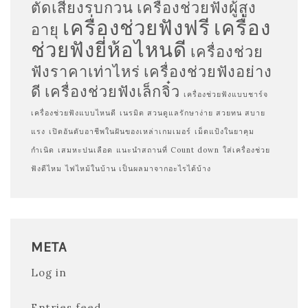
ตัดเสียงรบกวน
เครื่องช่วยฟังผู้สูง
เครื่องช่วยฟังฟรี
เครื่อง
อายุ
ช่วยฟังยี่ห้อไหนดี
เครื่องช่วย
ฟังราคาเท่าไหร่
เครื่องช่วยฟังอย่าง
ดี
เครื่องช่วยฟังเล็กจิ๋ว
เครื่องช่วยฟังแบบชาร์จ
เครื่องช่วยฟังแบบไหนดี
เนรมิต สวนดูแลรักษาง่าย สวยทน สบาย
แรง
เปิดอันดับอาชีพในฝันของเหล่าเกมเมอร์
เม็ดแป้งในยาคุม
กำเนิด
เสมหะปนเลือด
แนะนำสถานที่ Count down
ใส่เครื่องช่วย
ฟังดีไหม
ไฟไหม้ในบ้าน เป็นผลมาจากอะไรได้บ้าง
META
Log in
Entries feed