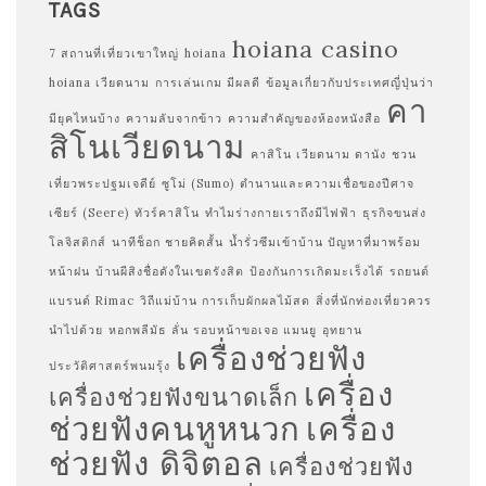
TAGS
hoiana casino
7 สถานที่เที่ยวเขาใหญ่
hoiana
hoiana เวียดนาม
การเล่นเกม มีผลดี
ข้อมูลเกี่ยวกับประเทศญี่ปุ่นว่า
คา
มียุคไหนบ้าง
ความลับจากข้าว
ความสำคัญของห้องหนังสือ
สิโนเวียดนาม
คาสิโน เวียดนาม ดานัง
ชวน
เที่ยวพระปฐมเจดีย์
ซูโม่ (Sumo)
ตำนานและความเชื่อของปีศาจ
เซียร์ (Seere)
ทัวร์คาสิโน
ทำไมร่างกายเราถึงมีไฟฟ้า
ธุรกิจขนส่ง
โลจิสติกส์
นาทีช็อก ชายคิดสั้น
น้ำรั่วซึมเข้าบ้าน ปัญหาที่มาพร้อม
หน้าฝน
บ้านผีสิงชื่อดังในเขตรังสิต
ป้องกันการเกิดมะเร็งได้
รถยนต์
แบรนด์ Rimac
วิถีแม่บ้าน การเก็บผักผลไม้สด
สิ่งที่นักท่องเที่ยวควร
นำไปด้วย
หอกพลีมัธ ลั่น รอบหน้าขอเจอ แมนยู
อุทยาน
เครื่องช่วยฟัง
ประวัติศาสตร์พนมรุ้ง
เครื่อง
เครื่องช่วยฟังขนาดเล็ก
ช่วยฟังคนหูหนวก
เครื่อง
ช่วยฟัง ดิจิตอล
เครื่องช่วยฟัง