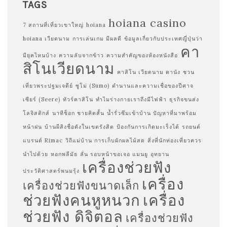
TAGS
hoiana casino
7 สถานที่เที่ยวเขาใหญ่
hoiana
hoiana เวียดนาม
การเล่นเกม มีผลดี
ข้อมูลเกี่ยวกับประเทศญี่ปุ่นว่า
คา
มียุคไหนบ้าง
ความลับจากข้าว
ความสำคัญของห้องหนังสือ
สิโนเวียดนาม
คาสิโน เวียดนาม ดานัง
ชวน
เที่ยวพระปฐมเจดีย์
ซูโม่ (Sumo)
ตำนานและความเชื่อของปีศาจ
เซียร์ (Seere)
ทัวร์คาสิโน
ทำไมร่างกายเราถึงมีไฟฟ้า
ธุรกิจขนส่ง
โลจิสติกส์
นาทีช็อก ชายคิดสั้น
น้ำรั่วซึมเข้าบ้าน ปัญหาที่มาพร้อม
หน้าฝน
บ้านผีสิงชื่อดังในเขตรังสิต
ป้องกันการเกิดมะเร็งได้
รถยนต์
แบรนด์ Rimac
วิถีแม่บ้าน การเก็บผักผลไม้สด
สิ่งที่นักท่องเที่ยวควร
นำไปด้วย
หอกพลีมัธ ลั่น รอบหน้าขอเจอ แมนยู
อุทยาน
เครื่องช่วยฟัง
ประวัติศาสตร์พนมรุ้ง
เครื่อง
เครื่องช่วยฟังขนาดเล็ก
ช่วยฟังคนหูหนวก
เครื่อง
ช่วยฟัง ดิจิตอล
เครื่องช่วยฟัง