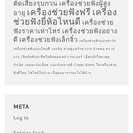
ตัดเสียงรบกวน
เครื่องช่วยฟังผู้สูง
เครื่องช่วยฟังฟรี
เครื่อง
อายุ
ช่วยฟังยี่ห้อไหนดี
เครื่องช่วย
ฟังราคาเท่าไหร่
เครื่องช่วยฟังอย่าง
ดี
เครื่องช่วยฟังเล็กจิ๋ว
เครื่องช่วยฟังแบบชาร์จ
เครื่องช่วยฟังแบบไหนดี
เนรมิต สวนดูแลรักษาง่าย สวยทน สบาย
แรง
เปิดอันดับอาชีพในฝันของเหล่าเกมเมอร์
เม็ดแป้งในยาคุม
กำเนิด
เสมหะปนเลือด
แนะนำสถานที่ Count down
ใส่เครื่องช่วย
ฟังดีไหม
ไฟไหม้ในบ้าน เป็นผลมาจากอะไรได้บ้าง
META
Log in
Entries feed