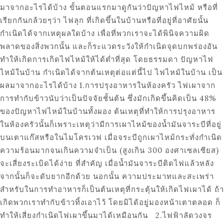
มาจากอะไรได้บ้าง ขั้นตอนแรกมาดูกันว่าปัญหาไฟไหม้ หรือที่
เรียกกันกล้วยๆว่า ไฟลุก ที่เกิดขึ้นในบ้านหรือที่อยู่ที่อาศัยนั้น
กำเนิดได้จากเหตุผลใดบ้าง เพื่อที่พวกเราจะได้พินิจความผิด
พลาดของสิ่งพวกนั้น และก็ระแวดระวังให้กำเนิดจุดบกพร่องอัน
ทำให้เกิดการเกิดไฟไหม้ให้ได้ต่ำที่สุด โดยธรรมดา ปัญหาไฟ
ไหม้ในบ้าน กำเนิดได้จากต้นเหตุต่อแต่นี้ไป ไฟไหม้ในบ้าน เป็น
ผลมาจากอะไรได้บ้าง 1.การปรุงอาหารในห้องครัว ไฟเผาจาก
การทำกับข้าวนับว่าเป็นปัจจัยชั้นต้น ซึ่งมักเกิดขึ้นคิดเป็น 48%
ของปัญหาไฟไหม้ในบ้านทั้งผอง ต้นเหตุที่ทำให้การปรุงอาหาร
ในห้องครัวนั้นก็เพราะเหตุว่ามีการเผาไหม้ของน้ำมันจาระบีที่อยู่
บนเตาแก๊สหรือในไมโครเวฟ เมื่อจระบีถูกเผาไหม้กระทั่งกำเนิด
ความร้อนมากจนเกินความจำเป็น (สูงเกิน 300 องศาเซลเซียส)
จะเสี่ยงระเบิดได้ง่าย ที่สำคัญ เมื่อน้ำมันจาระบีติดไฟแล้วหลัง
จากนั้นก็จะดับยากอีกด้วย นอกนั้น ความประมาทและสะเพร่า
สำหรับในการทำอาหารก็เป็นต้นเหตุที่กระตุ้นให้เกิดไฟเผาได้ ถ้า
เกิดพวกเราทำกับข้าวทิ้งเอาไว้ โดยมิได้อยู่มองหน้าเตาตลอด ก็
ทำให้เสี่ยงกำเนิดไฟเผาขึ้นมาได้เหมือนกัน 2.ไฟฟ้าลัดวงจร